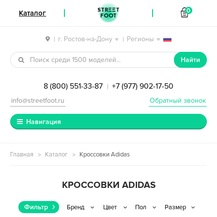
STREET
0
Каталог
FOOT
г. Ростов-на-Дону
Регионы
|
|
Перейти к навигации
Перейти к содержимому
Найти
8 (800) 551-33-87
+7 (977) 902-17-50
|
info@streetfoot.ru
Обратный звонок
Навигация
Главная
Каталог
Кроссовки Adidas
КРОССОВКИ ADIDAS
Фильтр