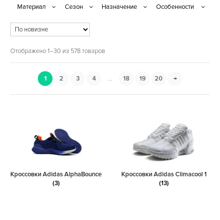
Отображено 1–30 из 578 товаров
1
2
3
4
…
18
19
20
→
Кроссовки Adidas AlphaBounce
Кроссовки Adidas Climacool 1
(3)
(13)