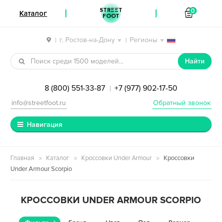
STREET
0
Каталог
FOOT
г. Ростов-на-Дону
Регионы
|
|
Перейти к навигации
Перейти к содержимому
Найти
8 (800) 551-33-87
+7 (977) 902-17-50
|
info@streetfoot.ru
Обратный звонок
Навигация
Главная
Каталог
Кроссовки Under Armour
Кроссовки
Under Armour Scorpio
КРОССОВКИ UNDER ARMOUR SCORPIO