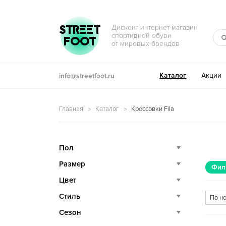
Перейти к навигации
Перейти к содержимому
STREET
Дисконт интернет-магазин
спортивной обуви
FOOT
от мировых брендов
Каталог
Акции
info@streetfoot.ru
Главная
Каталог
Кроссовки Fila
Пол
Размер
Фил
Цвет
Стиль
Сезон