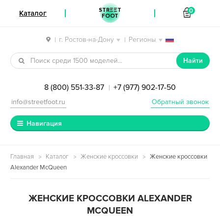
STREET
0
Каталог
FOOT
г. Ростов-на-Дону
Регионы
|
|
Перейти к навигации
Перейти к содержимому
Найти
8 (800) 551-33-87
+7 (977) 902-17-50
|
info@streetfoot.ru
Обратный звонок
Навигация
Главная
Каталог
Женские кроссовки
Женские кроссовки
Alexander McQueen
ЖЕНСКИЕ КРОССОВКИ ALEXANDER
MCQUEEN