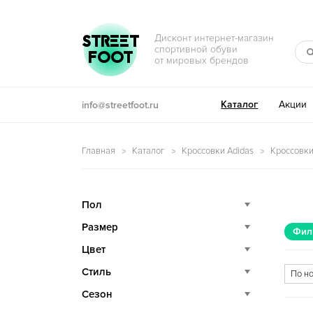
Перейти к навигации
Перейти к содержимому
STREET
Дисконт интернет-магазин
спортивной обуви
FOOT
от мировых брендов
Каталог
Акции
info@streetfoot.ru
Главная
Каталог
Кроссовки Adidas
Кроссовки
Пол
Размер
Фил
Цвет
Стиль
Сезон