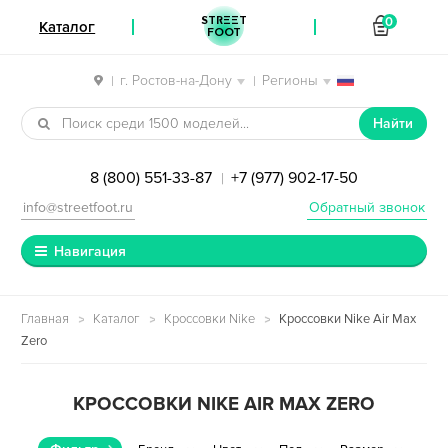
STREET
0
Каталог
FOOT
г. Ростов-на-Дону
Регионы
|
|
Перейти к навигации
Перейти к содержимому
Найти
8 (800) 551-33-87
+7 (977) 902-17-50
|
info@streetfoot.ru
Обратный звонок
Навигация
Главная
Каталог
Кроссовки Nike
Кроссовки Nike Air Max
Zero
КРОССОВКИ NIKE AIR MAX ZERO