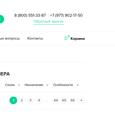
8 (800) 551-33-87
+7 (977) 902-17-50
|
и
Обратный звонок
0
тые вопросы
Контакты
Корзина
МЕРА
1
2
3
4
…
64
65
66
→