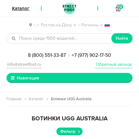
STREET
0
Каталог
FOOT
г. Ростов-на-Дону
Регионы
|
|
Перейти к навигации
Перейти к содержимому
Найти
8 (800) 551-33-87
+7 (977) 902-17-50
|
info@streetfoot.ru
Обратный звонок
Навигация
Главная
Каталог
Ботинки UGG Australia
БОТИНКИ UGG AUSTRALIA
Фильтр