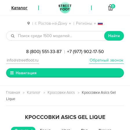
STREET
0
Каталог
FOOT
г. Ростов-на-Дону
Регионы
|
|
Перейти к навигации
Перейти к содержимому
Найти
8 (800) 551-33-87
+7 (977) 902-17-50
|
info@streetfoot.ru
Обратный звонок
Навигация
Главная
Каталог
Кроссовки Asics
Кроссовки Asics Gel
Lique
КРОССОВКИ ASICS GEL LIQUE