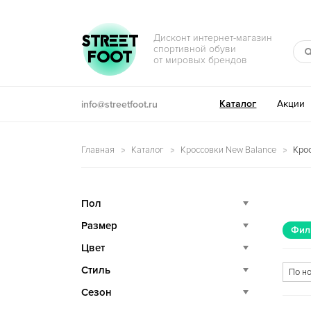
Перейти к навигации
Перейти к содержимому
STREET
Дисконт интернет-магазин
спортивной обуви
FOOT
от мировых брендов
Каталог
Акции
info@streetfoot.ru
Главная
Каталог
Кроссовки New Balance
Кро
Пол
Размер
Фил
Цвет
Стиль
Сезон