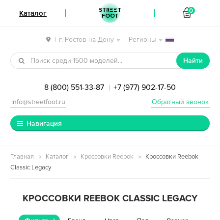
STREET
0
Каталог
FOOT
г. Ростов-на-Дону
Регионы
|
|
Перейти к навигации
Перейти к содержимому
Найти
8 (800) 551-33-87
+7 (977) 902-17-50
|
info@streetfoot.ru
Обратный звонок
Навигация
Главная
Каталог
Кроссовки Reebok
Кроссовки Reebok
Classic Legacy
КРОССОВКИ REEBOK CLASSIC LEGACY