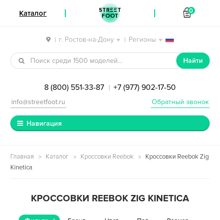
STREET
0
Каталог
FOOT
г. Ростов-на-Дону
Регионы
|
|
Перейти к навигации
Перейти к содержимому
Найти
8 (800) 551-33-87
+7 (977) 902-17-50
|
info@streetfoot.ru
Обратный звонок
Навигация
Главная
Каталог
Кроссовки Reebok
Кроссовки Reebok Zig
Kinetica
КРОССОВКИ REEBOK ZIG KINETICA