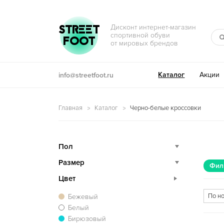
Перейти к навигации
Перейти к содержимому
STREET
Дисконт интернет-магазин
спортивной обуви
FOOT
от мировых брендов
Каталог
Акции
info@streetfoot.ru
Главная
Каталог
Черно-белые кроссовки
Пол
Размер
Фил
Цвет
Бежевый
Белый
Бирюзовый