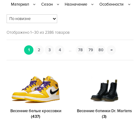
Отображено 1–30 из 2386 товаров
1
2
3
4
…
78
79
80
→
Весенние белые кроссовки
Весенние ботинки Dr. Martens
(437)
(3)