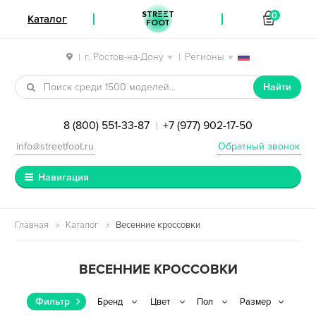
STREET
0
Каталог
FOOT
г. Ростов-на-Дону
Регионы
|
|
Перейти к навигации
Перейти к содержимому
Найти
8 (800) 551-33-87
+7 (977) 902-17-50
|
info@streetfoot.ru
Обратный звонок
Навигация
Главная
Каталог
Весенние кроссовки
ВЕСЕННИЕ КРОССОВКИ
Фильтр