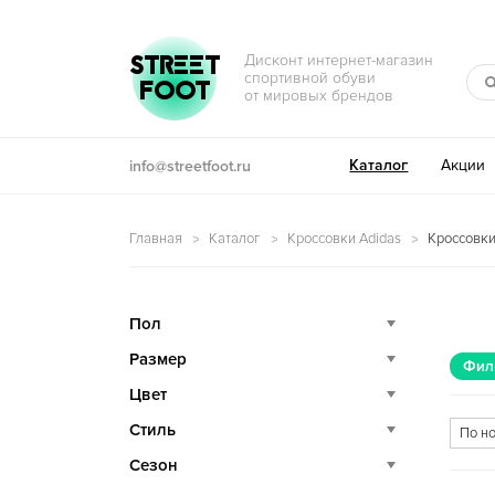
Перейти к навигации
Перейти к содержимому
STREET
Дисконт интернет-магазин
спортивной обуви
FOOT
от мировых брендов
Каталог
Акции
info@streetfoot.ru
Главная
Каталог
Кроссовки Adidas
Кроссовки
Пол
Размер
Фил
Цвет
Стиль
Сезон