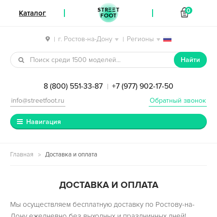
STREET
0
Каталог
FOOT
г. Ростов-на-Дону
Регионы
|
|
Перейти к навигации
Перейти к содержимому
Найти
8 (800) 551-33-87
+7 (977) 902-17-50
|
info@streetfoot.ru
Обратный звонок
Навигация
Главная
Доставка и оплата
ДОСТАВКА И ОПЛАТА
Мы осуществляем бесплатную доставку по Ростову-на-
Дону ежедневно без выходных и праздничных дней!