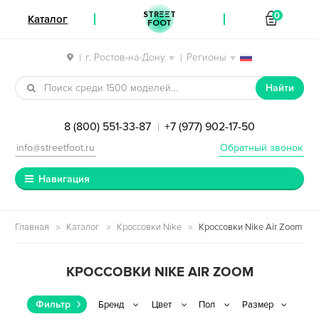
STREET
0
Каталог
FOOT
г. Ростов-на-Дону
Регионы
|
|
Перейти к навигации
Перейти к содержимому
Найти
8 (800) 551-33-87
+7 (977) 902-17-50
|
info@streetfoot.ru
Обратный звонок
Навигация
Главная
Каталог
Кроссовки Nike
Кроссовки Nike Air Zoom
КРОССОВКИ NIKE AIR ZOOM
Фильтр