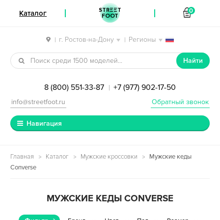
STREET
0
Каталог
FOOT
г. Ростов-на-Дону
Регионы
|
|
Перейти к навигации
Перейти к содержимому
Найти
8 (800) 551-33-87
+7 (977) 902-17-50
|
info@streetfoot.ru
Обратный звонок
Навигация
Главная
Каталог
Мужские кроссовки
Мужские кеды
Converse
МУЖСКИЕ КЕДЫ CONVERSE