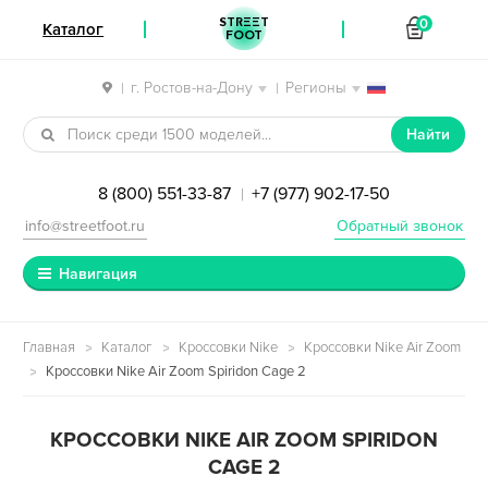
STREET
0
Каталог
FOOT
г. Ростов-на-Дону
Регионы
|
|
Перейти к навигации
Перейти к содержимому
Найти
8 (800) 551-33-87
+7 (977) 902-17-50
|
info@streetfoot.ru
Обратный звонок
Навигация
Главная
Каталог
Кроссовки Nike
Кроссовки Nike Air Zoom
Кроссовки Nike Air Zoom Spiridon Cage 2
КРОССОВКИ NIKE AIR ZOOM SPIRIDON
CAGE 2