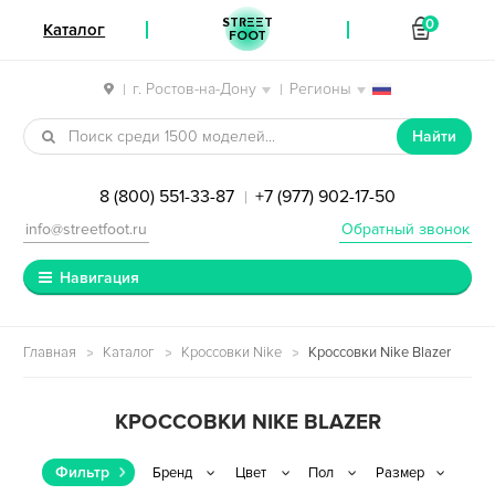
STREET
0
Каталог
FOOT
г. Ростов-на-Дону
Регионы
|
|
Перейти к навигации
Перейти к содержимому
Найти
8 (800) 551-33-87
+7 (977) 902-17-50
|
info@streetfoot.ru
Обратный звонок
Навигация
Главная
Каталог
Кроссовки Nike
Кроссовки Nike Blazer
КРОССОВКИ NIKE BLAZER
Фильтр