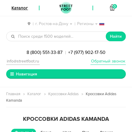
STREET
0
Каталог
FOOT
г. Ростов-на-Дону
Регионы
|
|
Перейти к навигации
Перейти к содержимому
Найти
8 (800) 551-33-87
+7 (977) 902-17-50
|
info@streetfoot.ru
Обратный звонок
Навигация
Главная
Каталог
Кроссовки Adidas
Кроссовки Adidas
Kamanda
КРОССОВКИ ADIDAS KAMANDA