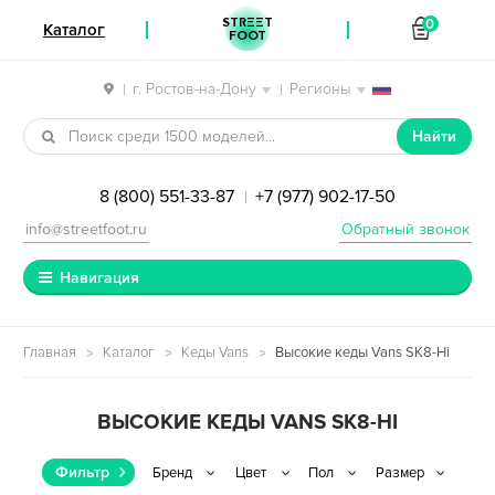
STREET
0
Каталог
FOOT
г. Ростов-на-Дону
Регионы
|
|
Перейти к навигации
Перейти к содержимому
Найти
8 (800) 551-33-87
+7 (977) 902-17-50
|
info@streetfoot.ru
Обратный звонок
Навигация
Главная
Каталог
Кеды Vans
Высокие кеды Vans SK8-Hi
ВЫСОКИЕ КЕДЫ VANS SK8-HI
Фильтр