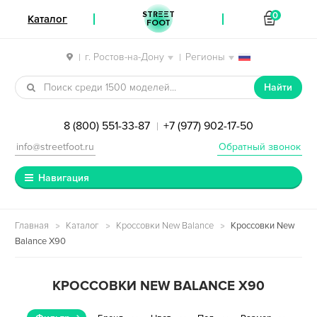
STREET
0
Каталог
FOOT
г. Ростов-на-Дону
Регионы
|
|
Перейти к навигации
Перейти к содержимому
Найти
8 (800) 551-33-87
+7 (977) 902-17-50
|
info@streetfoot.ru
Обратный звонок
Навигация
Главная
Каталог
Кроссовки New Balance
Кроссовки New
Balance X90
КРОССОВКИ NEW BALANCE X90