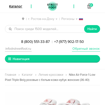
STREET
0
Каталог
FOOT
г. Ростов-на-Дону
Регионы
|
|
Перейти к навигации
Перейти к содержимому
Найти
8 (800) 551-33-87
+7 (977) 902-17-50
|
info@streetfoot.ru
Обратный звонок
Навигация
Главная
Каталог
Летние кроссовки
Nike Air Force 1 Low
Pixel Triple Beig розовые с белым кожа-нубук женские (36-40)