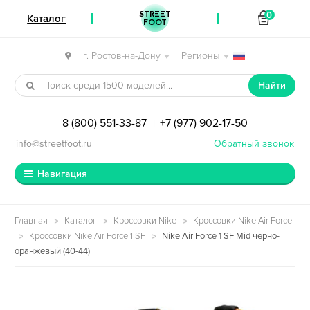
STREET
0
Каталог
FOOT
г. Ростов-на-Дону
Регионы
|
|
Перейти к навигации
Перейти к содержимому
Найти
8 (800) 551-33-87
+7 (977) 902-17-50
|
info@streetfoot.ru
Обратный звонок
Навигация
Главная
Каталог
Кроссовки Nike
Кроссовки Nike Air Force
Кроссовки Nike Air Force 1 SF
Nike Air Force 1 SF Mid черно-
оранжевый (40-44)