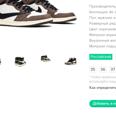
Производитель:
Коллекция: Air J
Пол: мужские и
Размерный ряд:
Цвет: коричнев
Материал верха:
Внутренний мат
Материал подо
Российский
35
36
37
*
Чтобы правильн
используйте пош
Как определить
Добавить в к