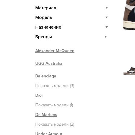
Материал
Модель
Назначение
Бренды
Alexander McQueen
UGG Australia
Balenciaga
Показать модели (3)
Dior
Показать модели (1)
Dr. Martens
Показать модели (2)
Under Armour