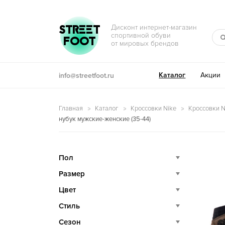
Перейти к навигации
Перейти к содержимому
STREET
Дисконт интернет-магазин
спортивной обуви
FOOT
от мировых брендов
Каталог
Акции
info@streetfoot.ru
Главная
Каталог
Кроссовки Nike
Кроссовки Ni
нубук мужские-женские (35-44)
Пол
Размер
Цвет
Стиль
Сезон