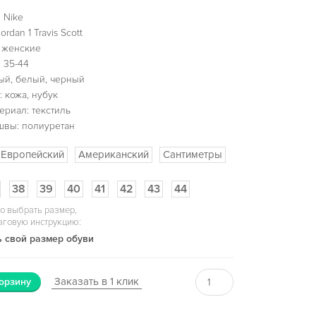
 Nike
ordan 1 Travis Scott
 женские
 35-44
ый, белый, черный
 кожа, нубук
ериал: текстиль
швы: полиуретан
Европейский
Американский
Сантиметры
38
39
40
41
42
43
44
о выбрать размер,
аговую инструкцию:
 свой размер обуви
Заказать в 1 клик
орзину