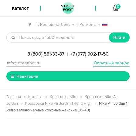
STREET
0
Каталог
FOOT
г. Ростов-на-Дону
Регионы
|
|
Перейти к навигации
Перейти к содержимому
Найти
8 (800) 551-33-87
+7 (977) 902-17-50
|
info@streetfoot.ru
Обратный звонок
Навигация
Главная
Каталог
Кроссовки Nike
Кроссовки Nike Air
Jordan
Кроссовки Nike Air Jordan 1 Retro High
Nike Air Jordan 1
Retro зелено-черные кожаные женские (35-40)