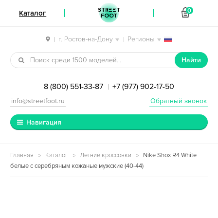
STREET
0
Каталог
FOOT
г. Ростов-на-Дону
Регионы
|
|
Перейти к навигации
Перейти к содержимому
Найти
8 (800) 551-33-87
+7 (977) 902-17-50
|
info@streetfoot.ru
Обратный звонок
Навигация
Главная
Каталог
Летние кроссовки
Nike Shox R4 White
белые с серебряным кожаные мужские (40-44)