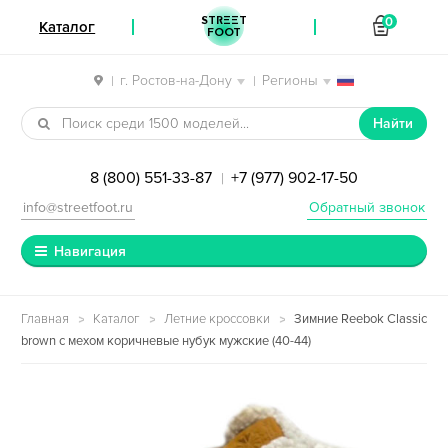
STREET
0
Каталог
FOOT
г. Ростов-на-Дону
Регионы
|
|
Перейти к навигации
Перейти к содержимому
Найти
8 (800) 551-33-87
+7 (977) 902-17-50
|
info@streetfoot.ru
Обратный звонок
Навигация
Главная
Каталог
Летние кроссовки
Зимние Reebok Classic
brown с мехом коричневые нубук мужские (40-44)